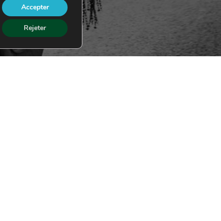
Accepter
Rejeter
E mail
williamson@williamsontransports.com