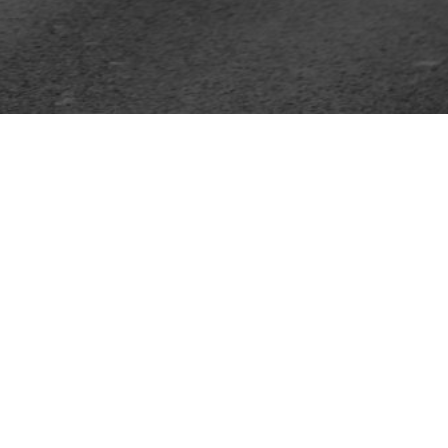
Adresse
22 route de Saint Etienne de Montluc
44 220 - COUERON