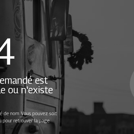
4
demandé est
e ou n'existe
gé de nom. Vous pouvez soit
nu pour retrouver la page