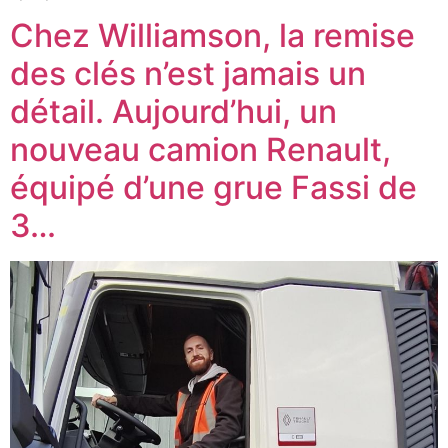
Chez Williamson, la remise
des clés n’est jamais un
détail. Aujourd’hui, un
nouveau camion Renault,
équipé d’une grue Fassi de
3…