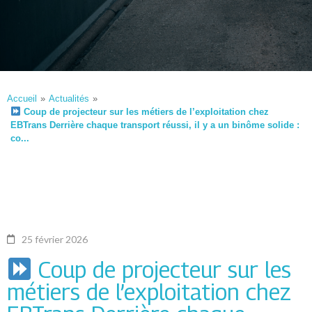
Accueil
»
Actualités
»
Coup de projecteur sur les métiers de l’exploitation chez
EBTrans Derrière chaque transport réussi, il y a un binôme solide :
co...
25 février 2026
Coup de projecteur sur les
métiers de l’exploitation chez